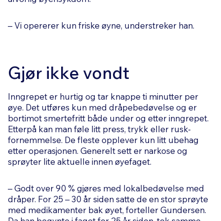
– Vi opererer kun friske øyne, understreker han.
Gjør ikke vondt
Inngrepet er hurtig og tar knappe ti minutter per
øye. Det utføres kun med dråpebedøvelse og er
bortimot smertefritt både under og etter inngrepet.
Etterpå kan man føle litt press, trykk eller rusk-
fornemmelse. De fleste opplever kun litt ubehag
etter operasjonen. Generelt sett er narkose og
sprøyter lite aktuelle innen øyefaget.
– Godt over 90 % gjøres med lokalbedøvelse med
dråper. For 25 – 30 år siden satte de en stor sprøyte
med medikamenter bak øyet, forteller Gundersen.
Da han begynte i faget for 25 år siden, tok samme