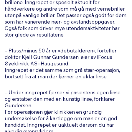
brillene. Inngrepet er spesielt aktuelt for
håndverkere og andre som må gå med vernebriller
utenpå vanlige briller. Det passer også godt for dem
som har varierende nær- og avstandsoppgaver.
Også folk som driver mye utendørsaktiviteter har
stor glede av resultatene.
– Pluss/minus 50 år er «debutalderen», forteller
doktor Kjell Gunnar Gundersen, eier av iFocus
Øyeklinikk AS i Haugesund.
Inngrepet er det samme som grå stær-operasjon,
bortsett fra at man der fjerner en uklar linse.
– Under inngrepet fjerner vi pasientens egen linse
og erstatter den med en kunstig linse, forklarer
Gundersen.
Før operasjonen gjør klinikken en grundig
undersøkelse for å kartlegge om man er en god
kandidat. Inngrepet er uaktuelt dersom du har
alvorlig øyensykdom.